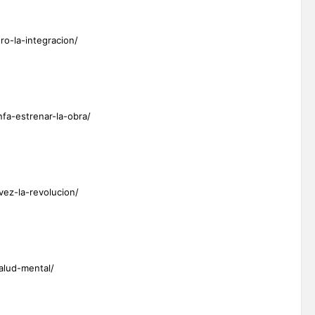
tro-la-integracion/
unfa-estrenar-la-obra/
vez-la-revolucion/
alud-mental/