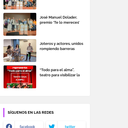
trastornos mentales
graves en Caspe
José Manuel Dolader,
premio ‘Te lo mereces’
Joteros y actores, unidos
rompiendo barreras
“Todo para el alma”,
teatro para visibilizar la
salud mental
SÍGUENOS EN LAS REDES
facebook
twitter