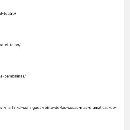
l-teatro/
ba-el-telon/
las-bambalinas/
avi-martin-si-consigues-reirte-de-las-cosas-mas-dramaticas-de-